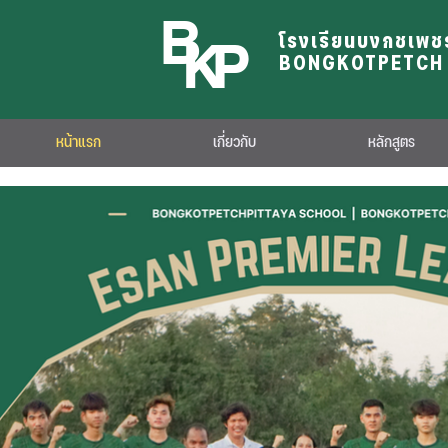
B
K
P
โรงเรียนบงกชเพช
BONGKOTPETCH 
หน้าแรก
เกี่ยวกับ
หลักสูตร