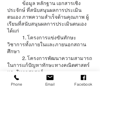
ข้อมูล หลักฐาน เอกสารเชิง
ประจักษ์ ที่สนับสนุนผลการประเมิน
ตนเอง ภาพความสำเร็จด้านคุณภาพ ผู้
เรียนที่สนับสนุนผลการประเมินตนเอง
ได้แก่
1. โครงการแข่งขันทักษะ
วิชาการทั้งภายในและภายนอกสถาน
ศึกษา
2. โครงการพัฒนาความสามารถ
ในการแก้ปัญหาทักษะทางคณิตศาสตร์
และวิทยาศาสตร์
3. โครงการค่ายผู้นำ คุณธรรม
Phone
Email
Facebook
และนันทนาการ
4 โครงการเข้าค่ายพักแรมลูก
เสือ เนตรนารี
5. โครงการแนะแนวศึกษาต่อ
และเล่นกีฬาฟุตบอล
6. โครงการส่งเสริมอัจฉริยะภาพ
ด้านกีฬาฟุตบอล ฟุตซอลอคาเดมี่
7. โครงการวันสําคัญทาง