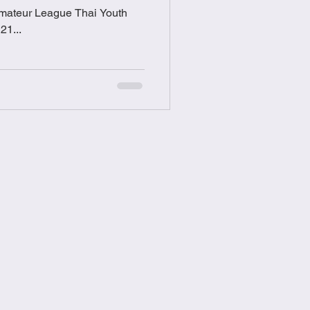
Amateur League Thai Youth
6 U18 U21...